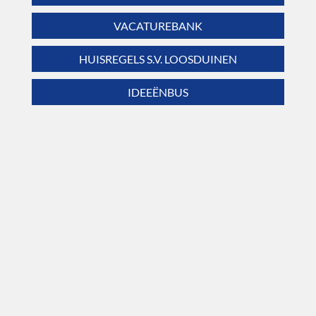
VACATUREBANK
HUISREGELS S.V. LOOSDUINEN
IDEEËNBUS